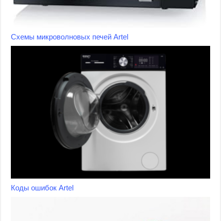
Схемы микроволновых печей Artel
Коды ошибок Artel