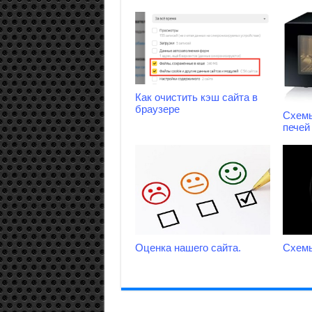
Как очистить кэш сайта в
браузере
Схем
печей 
Оценка нашего сайта.
Схем