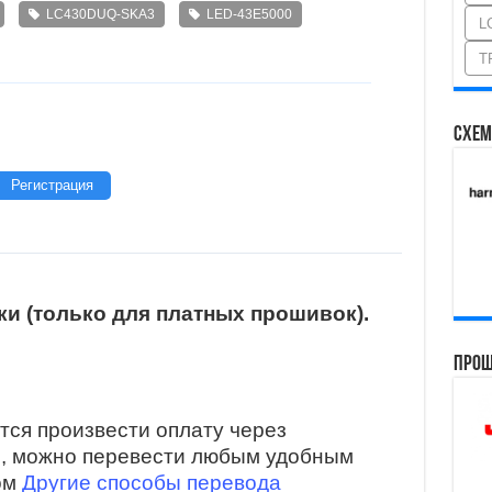
LC430DUQ-SKA3
LED-43E5000
L
T
Схем
Регистрация
и (только для платных прошивок).
Прош
тся произвести оплату через
и, можно перевести любым удобным
ом
Другие способы перевода