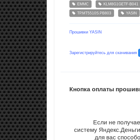
EMMC
KLM8G1GETF-B041
TP.MT5510S.PB803
YASIN
Прошивки YASIN
Зарегистрируйтесь для скачивания
Кнопка оплаты прошивк
Если не получае
систему Яндекс.Деньг
для вас способ