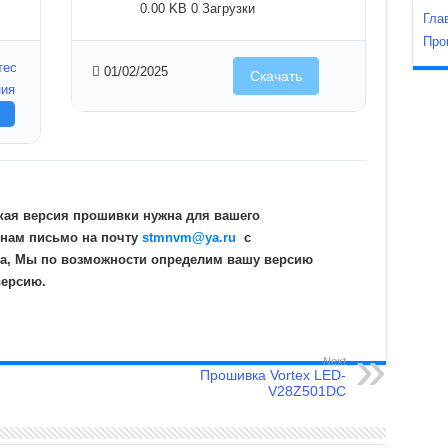
0.00 KB
0 Загрузки
Гла
Про
тес
01/02/2025
Скачать
ния
кая версия прошивки нужна для вашего
 нам письмо на почту
stmnvm@ya.ru
c
а, Мы по возможности определим вашу версию
версию.
Next
Прошивка Vortex LED-
V28Z501DC