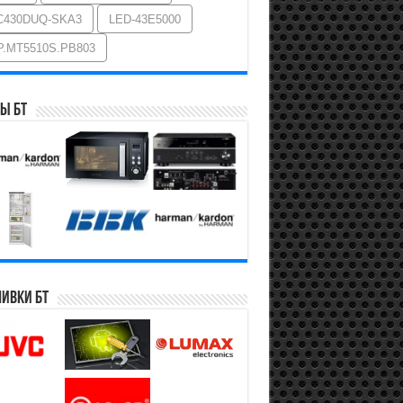
C430DUQ-SKA3
LED-43E5000
P.MT5510S.PB803
ы БТ
ивки БТ