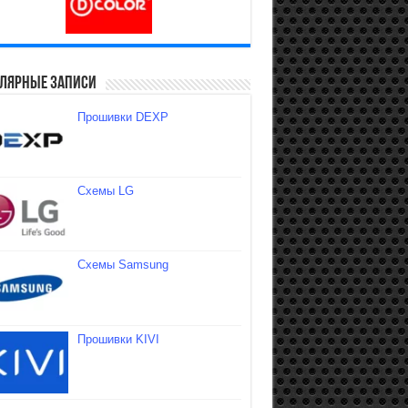
лярные записи
Прошивки DEXP
Схемы LG
Схемы Samsung
Прошивки KIVI