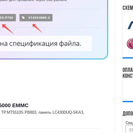
Схем
Опла
конс
E5000 EMMC
и TP.MT5510S.PB803, панель LC430DUQ-SKA3,
Допо
Све
E