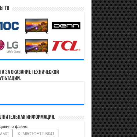
ы ТВ
та за оказание технической
ультации.
лнительная информация.
дения о файле.
MMC
KLM8G1GETF-B041