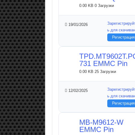
0.00 KB
0 Загрузки
Зарегистрируй
19/01/2026
ь для скачива
Регистрация
TPD.MT9602T.P
731 EMMC Pin
0.00 KB
25 Загрузки
Зарегистрируй
12/02/2025
ь для скачива
Регистрация
MB-M9612-W
EMMC Pin