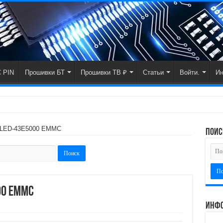
 PIN
Прошивки БТ
Прошивки ТВ ₽
Статьи
Войти.
И
 LED-43E5000 EMMC
поис
00 EMMC
Инфо