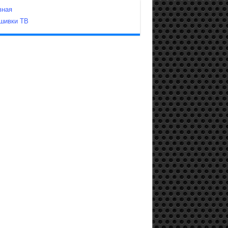
вная
шивки ТВ