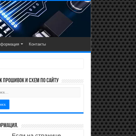
нформация
Контакты
к прошивок и схем по сайту
рмация.
Если на странице