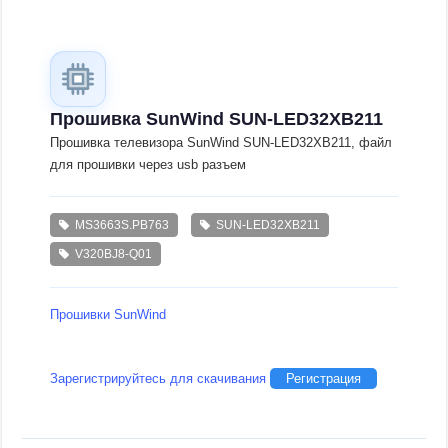
Прошивка SunWind SUN-LED32XB211
Прошивка телевизора SunWind SUN-LED32XB211, файл
для прошивки через usb разъем
MS3663S.PB763
SUN-LED32XB211
V320BJ8-Q01
Прошивки SunWind
Зарегистрируйтесь для скачивания
Регистрация