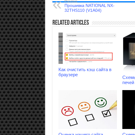
Previous
Прошивка NATIONAL NX-
32THS110 (V1A04)
Related Articles
Как очистить кэш сайта в
браузере
Схем
печей 
Оценка нашего сайта.
Схем