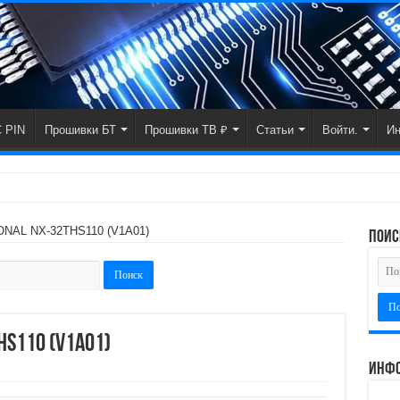
 PIN
Прошивки БТ
Прошивки ТВ ₽
Статьи
Войти.
И
ONAL NX-32THS110 (V1A01)
поис
HS110 (V1A01)
Инфо