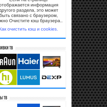
отображается информация
другого раздела, это может
быть связано с браузером,
жно Очистите кэш браузера..
Как очистить кэш и cookies.
ивки ТВ
ы ТВ