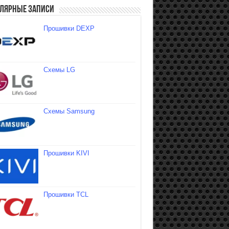
лярные записи
Прошивки DEXP
Схемы LG
Схемы Samsung
Прошивки KIVI
Прошивки TCL