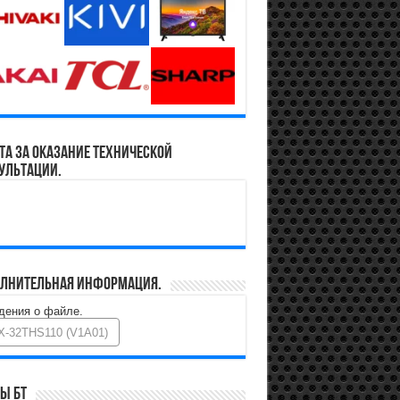
та за оказание технической
ультации.
лнительная информация.
дения о файле.
X-32THS110 (V1A01)
ы БТ