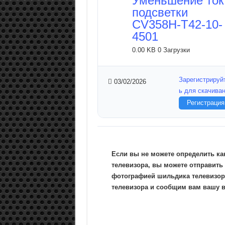
Уменьшение ток
подсветки
CV358H-T42-10-
4501
0.00 KB
0 Загрузки
Зарегистрируй
03/02/2026
ь для скачива
Регистрация
Если вы не можете определить ка
телевизора, вы можете отправить
фотографией шильдика телевизор
телевизора и сообщим вам вашу 