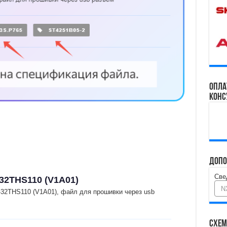
Опла
конс
Допо
Све
32THS110 (V1A01)
N
32THS110 (V1A01), файл для прошивки через usb
Схем