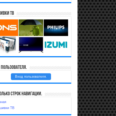
ивки ТВ
 пользователя.
Вход пользователя.
олько строк навигации.
вная
шивки ТВ