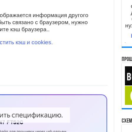
тображается информация другого
быть связано с браузером, нужно
ну
ите кэш браузера..
стить кэш и cookies.
.
Прош
Схем