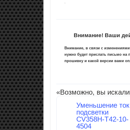
.
Внимание! Ваши де
Внимание, в связи с изменениями
нужно будет прислать письмо на 
прошивку и какой версии вами опл
«Возможно, вы искал
Уменьшение ток
подсветки
CV358H-T42-10-
4504