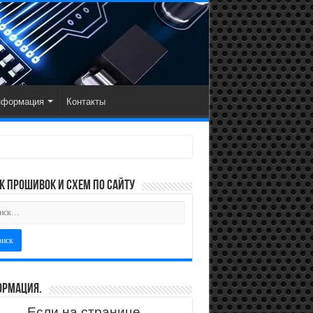
нформация
Контакты
к прошивок и схем по сайту
рмация.
Если на странице