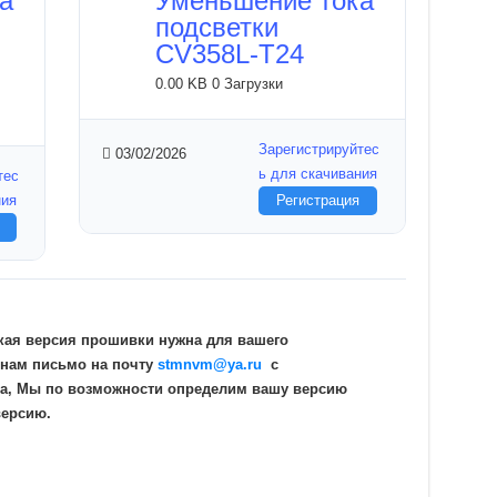
а
Уменьшение тока
подсветки
CV358L-T24
0.00 KB
0 Загрузки
Зарегистрируйтес
03/02/2026
ь для скачивания
тес
ния
Регистрация
кая версия прошивки нужна для вашего
 нам письмо на почту
stmnvm@ya.ru
c
а, Мы по возможности определим вашу версию
версию.