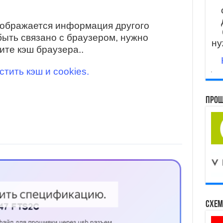
тображается информация другого
быть связано с браузером, нужно
ну
ите кэш браузера..
стить кэш и cookies.
.
Прош
Схем