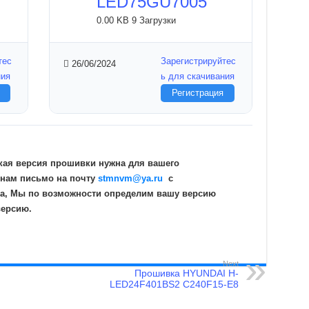
LED75GU7005
0.00 KB
9 Загрузки
тес
Зарегистрируйтес
26/06/2024
ния
ь для скачивания
Регистрация
кая версия прошивки нужна для вашего
 нам письмо на почту
stmnvm@ya.ru
c
а, Мы по возможности определим вашу версию
версию.
Next
Прошивка HYUNDAI H-
LED24F401BS2 C240F15-E8