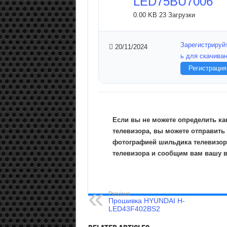
LED75BU7006
0.00 KB
23 Загрузки
Зарегистрируй
20/11/2024
ь для скачива
Регистрация
Если вы не можете определить ка
телевизора, вы можете отправить
фотографией шильдика телевизор
телевизора и сообщим вам вашу 
Previous
Прошивка HYUNDAI H-
LED43F402BS2