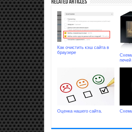
Related Articles
Как очистить кэш сайта в
браузере
Схем
печей 
Оценка нашего сайта.
Схем