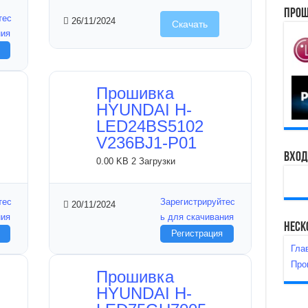
Прош
тес
26/11/2024
Скачать
ния
Прошивка
HYUNDAI H-
LED24BS5102
V236BJ1-P01
Вход
0.00 KB
2 Загрузки
тес
Зарегистрируйтес
20/11/2024
ния
ь для скачивания
Неск
Регистрация
Гла
Про
Прошивка
HYUNDAI H-