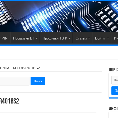
 PIN
Прошивки БТ
Прошивки ТВ ₽
Статьи
Войти.
И
YUNDAI H-LED19R401BS2
поис
R401BS2
Инфо