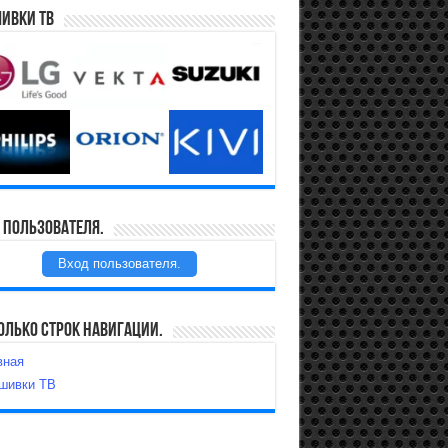
ивки ТВ
 пользователя.
Вход пользователя.
олько строк навигации.
вная
шивки ТВ