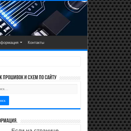
нформация
Контакты
к прошивок и схем по сайту
рмация.
Если на странице