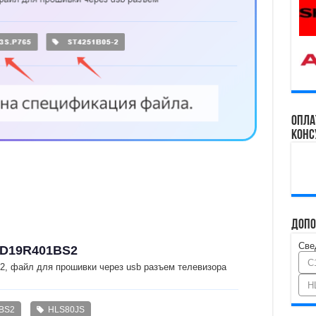
Опла
конс
Допо
Све
ED19R401BS2
C
 файл для прошивки через usb разъем телевизора
H
BS2
HLS80JS