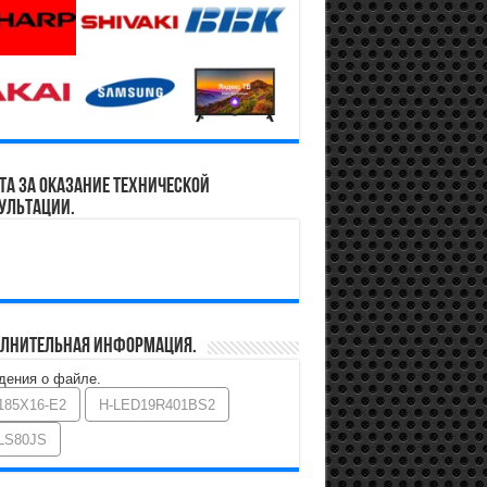
та за оказание технической
ультации.
лнительная информация.
дения о файле.
185X16-E2
H-LED19R401BS2
LS80JS