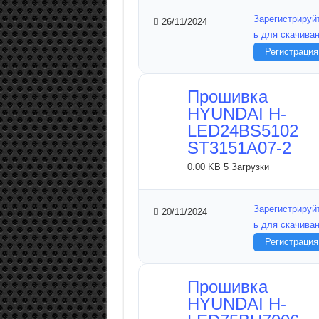
Зарегистрируй
26/11/2024
ь для скачива
Регистрация
Прошивка
HYUNDAI H-
LED24BS5102
ST3151A07-2
0.00 KB
5 Загрузки
Зарегистрируй
20/11/2024
ь для скачива
Регистрация
Прошивка
HYUNDAI H-