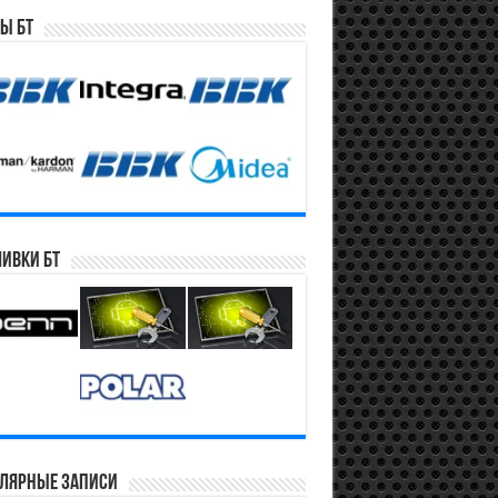
ы БТ
ивки БТ
лярные записи