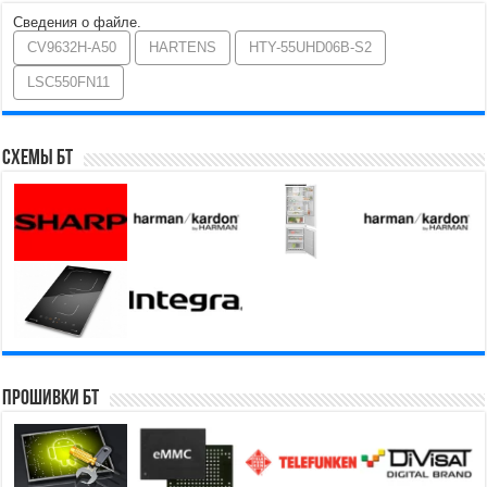
Сведения о файле.
CV9632H-A50
HARTENS
HTY-55UHD06B-S2
LSC550FN11
Схемы БТ
Прошивки БТ