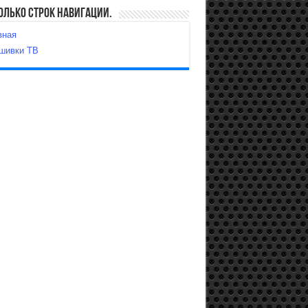
олько строк навигации.
вная
шивки ТВ