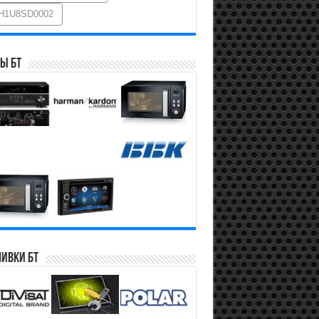
H1U8SD0002
ы БТ
ивки БТ