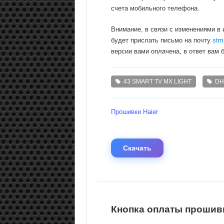
счета мобильного телефона.
Внимание, в связи с изменениями в
будет прислать письмо на почту
stm
версии вами оплачена, в ответ вам 
43 SMART TV MX LIGHT
DH
Прошивки Haier
Скачать
Кнопка оплаты прошивк