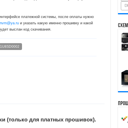
D
 интерфейсе платежной системы, после оплаты нужно
nvm@ya.ru
и указать какую именно прошивку и какой
Схем
будет выслан код скачивания.
1U8SD0002
Прош
и (только для платных прошивок).