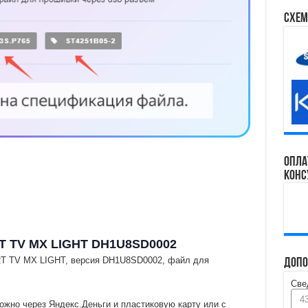
Схем
Опла
конс
T TV MX LIGHT DH1U8SD0002
RT TV MX LIGHT, версия DH1U8SD0002, файл для
Допо
Све
4
ожно через Яндекс.Деньги и пластиковую карту или с