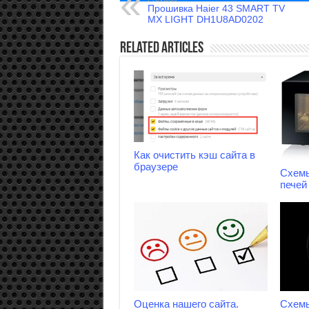
Прошивка Haier 43 SMART TV
MX LIGHT DH1U8AD0202
Related Articles
Как очистить кэш сайта в
браузере
Схем
печей 
Оценка нашего сайта.
Схем