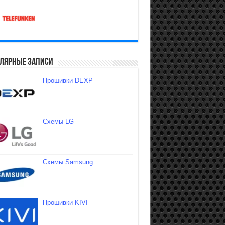
лярные записи
Прошивки DEXP
Схемы LG
Схемы Samsung
Прошивки KIVI