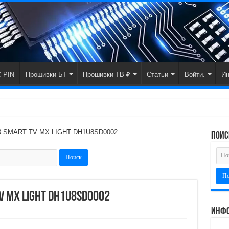
 PIN
Прошивки БТ
Прошивки ТВ ₽
Статьи
Войти.
И
43 SMART TV MX LIGHT DH1U8SD0002
поис
V MX LIGHT DH1U8SD0002
Инфо