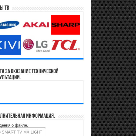
ы ТВ
та за оказание технической
ультации.
лнительная информация.
дения о файле.
3 SMART TV MX LIGHT