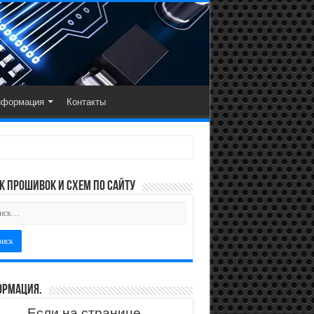
нформация
Контакты
к прошивок и схем по сайту
рмация.
Если на странице