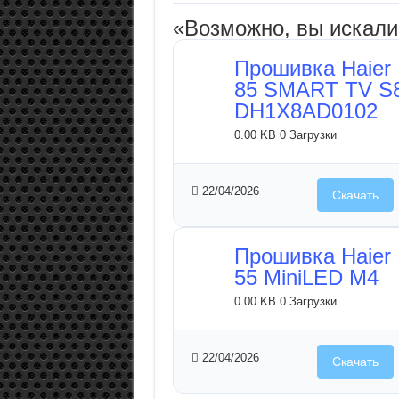
«Возможно, вы искал
Прошивка Haier
85 SMART TV S
DH1X8AD0102
0.00 KB
0 Загрузки
22/04/2026
Скачать
Прошивка Haier
55 MiniLED M4
0.00 KB
0 Загрузки
22/04/2026
Скачать