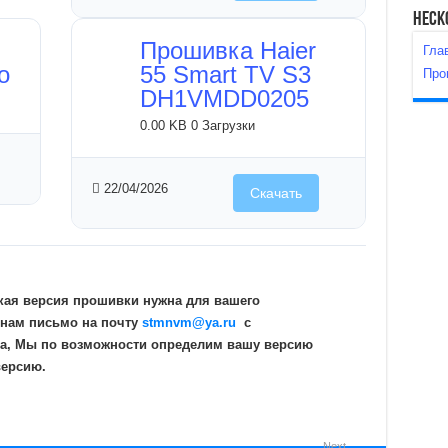
Неск
Прошивка Haier
Гла
o
55 Smart TV S3
Про
DH1VMDD0205
0.00 KB
0 Загрузки
22/04/2026
Скачать
кая версия прошивки нужна для вашего
 нам письмо на почту
stmnvm@ya.ru
c
а, Мы по возможности определим вашу версию
версию.
Next