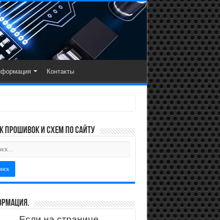
нформация
Контакты
к прошивок и схем по сайту
рмация.
Если на странице