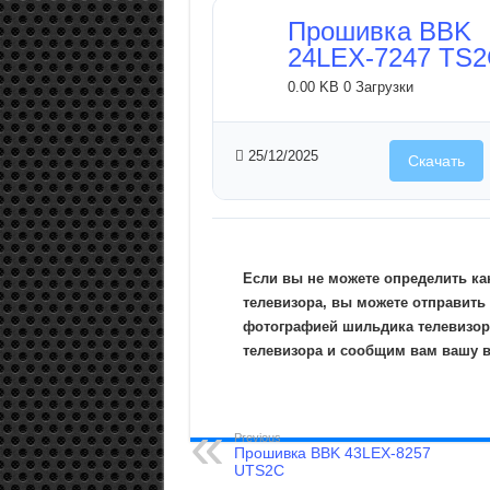
Прошивка BBK
24LEX-7247 TS
0.00 KB
0 Загрузки
25/12/2025
Скачать
Если вы не можете определить ка
телевизора, вы можете отправить
фотографией шильдика телевизор
телевизора и сообщим вам вашу 
Previous
Прошивка BBK 43LEX-8257
UTS2C