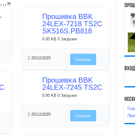
и…»
Прош
-
Прошивка BBK
24LEX-7218 TS2C
SK516S.PB818
0.00 KB
0 Загрузки
25/12/2025
Скачать
Вход
Прошивка BBK
2C
24LEX-7245 TS2C
0.00 KB
0 Загрузки
Неск
Гла
25/12/2025
Про
Скачать