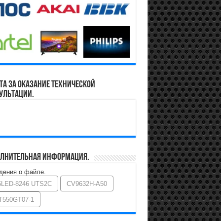
та за оказание технической
ультации.
лнительная информация.
дения о файле.
5LED-8246 UTS2C
CV9632H-A50
T550GT07-1