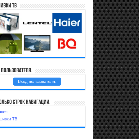
ивки ТВ
 пользователя.
Вход пользователя.
олько строк навигации.
вная
шивки ТВ