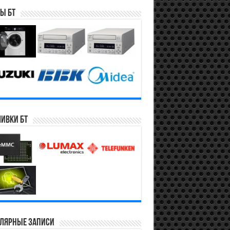
ы БТ
ивки БТ
лярные записи