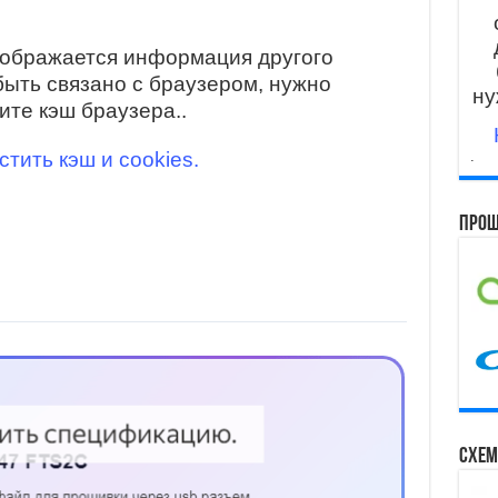
тображается информация другого
быть связано с браузером, нужно
ну
ите кэш браузера..
стить кэш и cookies.
.
Прош
Схем