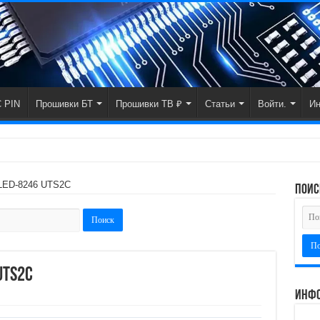
 PIN
Прошивки БТ
Прошивки ТВ ₽
Статьи
Войти.
И
LED-8246 UTS2C
поис
UTS2C
Инфо