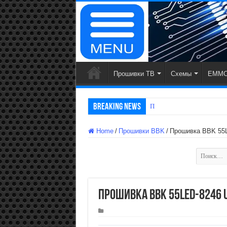
Прошивки ТВ
Схемы
EMMC
Breaking News
Прошивки WildRed
Home
/
Прошивки BBK
/
Прошивка BBK 55
Найти:
Прошивка BBK 55LED-8246 