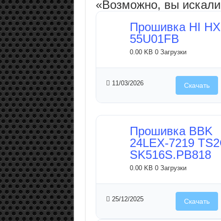
«Возможно, вы искал
Прошивка HI HX
55U01FB
0.00 KB
0 Загрузки
11/03/2026
Скачать
Прошивка BBK
24LEX-7219 TS
SK516S.PB818
0.00 KB
0 Загрузки
25/12/2025
Скачать