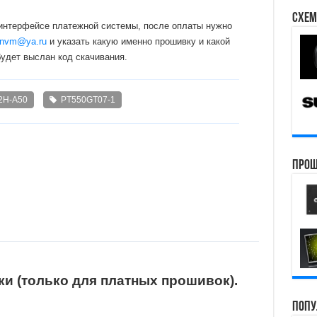
Схем
 интерфейсе платежной системы, после оплаты нужно
nvm@ya.ru
и указать какую именно прошивку и какой
будет выслан код скачивания.
H-A50
PT550GT07-1
Прош
и (только для платных прошивок).
Попу