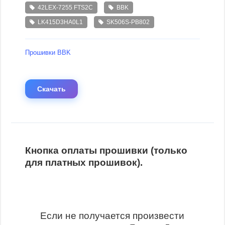
42LEX-7255 FTS2C
BBK
LK415D3HA0L1
SK506S-PB802
Прошивки BBK
Скачать
Кнопка оплаты прошивки (только
для платных прошивок).
Если не получается произвести