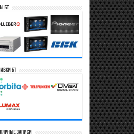
ы БТ
ивки БТ
лярные записи