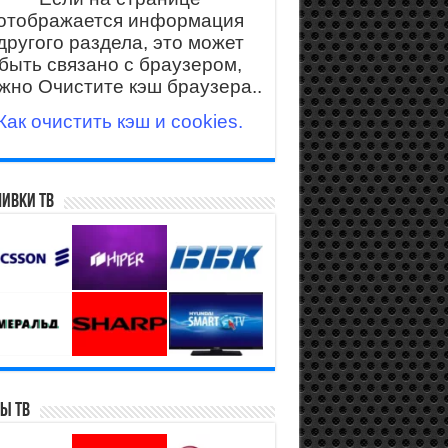
отображается информация
другого раздела, это может
быть связано с браузером,
жно Очистите кэш браузера..
Как очистить кэш и cookies.
ивки ТВ
ы ТВ