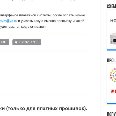
Схем
 интерфейсе платежной системы, после оплаты нужно
nvm@ya.ru
и указать какую именно прошивку и какой
будет выслан код скачивания.
6681
LSC320AN10
Прош
и (только для платных прошивок).
Попу