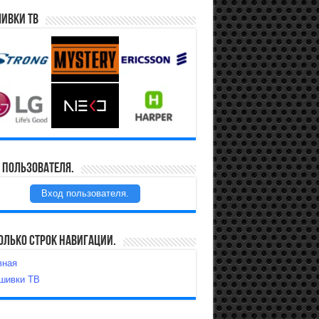
ивки ТВ
 пользователя.
Вход пользователя.
олько строк навигации.
вная
шивки ТВ