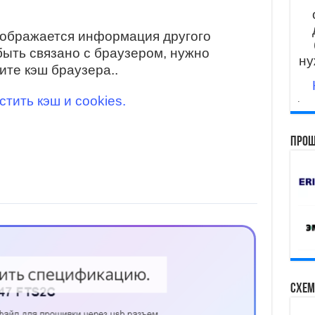
тображается информация другого
быть связано с браузером, нужно
ну
ите кэш браузера..
стить кэш и cookies.
.
Прош
Схем