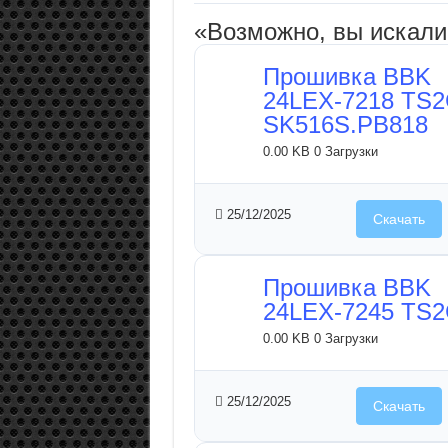
«Возможно, вы искал
Прошивка BBK
24LEX-7218 TS
SK516S.PB818
0.00 KB
0 Загрузки
25/12/2025
Скачать
Прошивка BBK
24LEX-7245 TS
0.00 KB
0 Загрузки
25/12/2025
Скачать