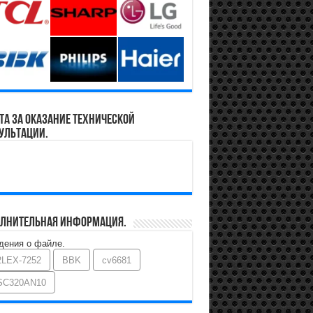
та за оказание технической
ультации.
лнительная информация.
дения о файле.
2LEX-7252
BBK
cv6681
SC320AN10