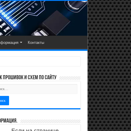
нформация
Контакты
к прошивок и схем по сайту
рмация.
Если на странице