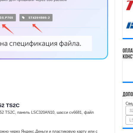
Опла
конс
Допо
Све
52 TS2C
3
52 TS2C, панель LSC320AN10, шасси cv6681, файл
L
ожно через Яндекс.Деньги и пластиковую карту или с