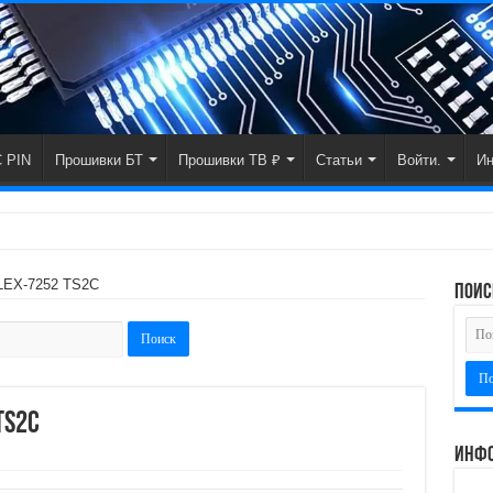
 PIN
Прошивки БТ
Прошивки ТВ ₽
Статьи
Войти.
И
LEX-7252 TS2C
поис
TS2C
Инфо