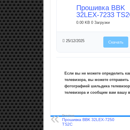
Прошивка BBK
32LEX-7233 TS
0.00 KB
0 Загрузки
25/12/2025
Скачать
Если вы не можете определить ка
телевизора, вы можете отправить
фотографией шильдика телевизор
телевизора и сообщим вам вашу 
Previous
Прошивка BBK 32LEX-7250
TS2C