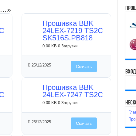
Прош
и…»
Прошивка BBK
2C
24LEX-7219 TS2C
SK516S.PB818
0.00 KB
0 Загрузки
25/12/2025
Скачать
Вход
Прошивка BBK
2C
24LEX-7247 TS2C
Неск
0.00 KB
0 Загрузки
Гла
Про
25/12/2025
Скачать