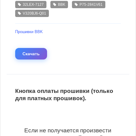
32LEX-7127
BBK
P75-2841V61
V320BJ6-Q01
Прошивки BBK
Скачать
Кнопка оплаты прошивки (только
для платных прошивок).
Если не получается произвести