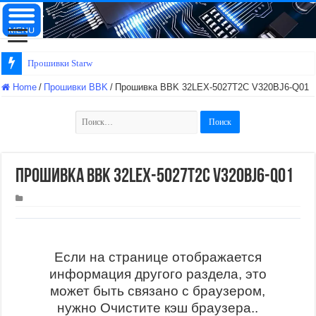
Прошивки Starwind
Home
/
Прошивки BBK
/
Прошивка BBK 32LEX-5027T2C V320BJ6-Q01
Найти:
Прошивка BBK 32LEX-5027T2C V320BJ6-Q01
Если на странице отображается
информация другого раздела, это
может быть связано с браузером,
нужно Очистите кэш браузера..