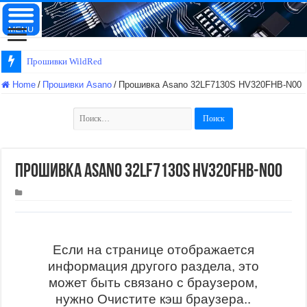
Прошивки WildRed
Home
/
Прошивки Asano
/
Прошивка Asano 32LF7130S HV320FHB-N00
Найти:
Прошивка Asano 32LF7130S HV320FHB-N00
Если на странице отображается
информация другого раздела, это
может быть связано с браузером,
нужно Очистите кэш браузера..