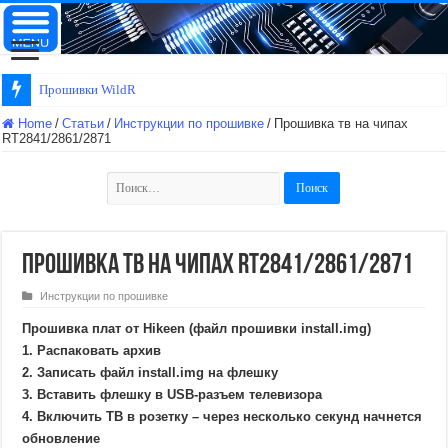
Прошивки WildRed
Home
/
Статьи
/
Инструкции по прошивке
/
Прошивка тв на чипах
RT2841/2861/2871
Найти:
Прошивка тв на чипах RT2841/2861/2871
Инструкции по прошивке
Прошивка плат от Hikeen (файл прошивки install.img)
1. Распаковать архив
2. Записать файл install.img на флешку
3. Вставить флешку в USB-разъем телевизора
4. Включить ТВ в розетку – через несколько секунд начнется
обновление