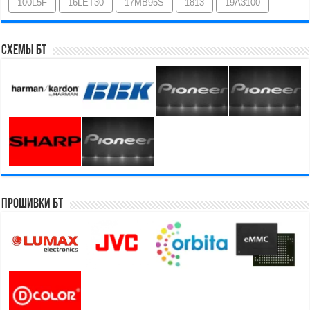
100L5F
16LET30
17MB95S
1813
19A3100
Схемы БТ
Прошивки БТ